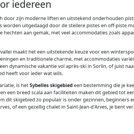
oor iedereen
ch door zijn moderne liften en uitstekend onderhouden pis
rs worden uitgedaagd door de steilere pistes en off-piste m
rde hechten aan gemak, met veel accommodaties zoals app
vallei maakt het een uitstekende keuze voor een wintersport
eningen en traditionele charme, met accommodaties variëre
en dynamische vakantie vol après-ski in Sorlin, of juist na
ed heeft voor ieder wat wils.
riatie, is het
Sybelles skigebied
een bestemming die je kee
n een breed scala aan faciliteiten maken dit gebied tot een
m dit skigebied zo populair is onder gezinnen, beginners e
es, of een gezellig chalet in Saint-Jean-d'Arves, je bent ver