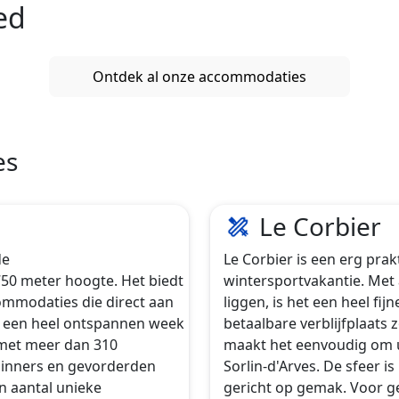
ed
Ontdek al onze accommodaties
es
Le Corbier
de
Le Corbier is een erg pra
50 meter hoogte. Het biedt
wintersportvakantie. Met 
commodaties die direct aan
liggen, is het een heel fi
or een heel ontspannen week
betaalbare verblijfplaats 
 met meer dan 310
maakt het eenvoudig om u
eginners en gevorderden
Sorlin-d'Arves. De sfeer i
n aantal unieke
gericht op gemak. Voor gez