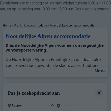
Bereikbaar van maandag tot en met vrijdag tussen 9.00 en 17.00
uur, en op zaterdag van 10.00 tot 19.00 uur. Gesloten op zondag.
Home
>
Frankrijk accommodatie
>
Noordelijke Alpen accommodatie
Noordelijke Alpen accommodatie
Kies de Noordelijke Alpen voor een onvergetelijke
wintersportervaring.
De Noordelijke Alpen in Frankrijk zijn de ideale plek
voor zowel doorgewinterde skiërs als liefhebbers
van sneeuwschoenwandelingen. Dit gebied, rijk aan
Meer...
natuurlijke rijkdommen en cultureel erfgoed, trekt
winterliefhebbers aan met zijn sneeuw bedekte
toppen en zijn adembenemende landschappen. U
Pas je zoekopdracht aan
vindt hier luxe chalets, comfortabele
appartementen, gezellige berghotels en des te meer.
skigebieden
Met een breed scala aan winterse activiteiten zal een