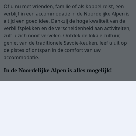
Of u nu met vrienden, familie of als koppel reist, een
verblijf in een accommodatie in de Noordelijke Alpen is
altijd een goed idee. Dankzij de hoge kwaliteit van de
verblijfsplekken en de verscheidenheid aan activiteiten,
zult u zich nooit vervelen. Ontdek de lokale cultuur,
geniet van de traditionele Savoie-keuken, leef u uit op
de pistes of ontspan in de comfort van uw
accommodatie.
In de Noordelijke Alpen is alles mogelijk!
Niet alleen zijn de verblijfsplekken er van topkwaliteit,
maar de service is ook uitzonderlijk. Verken de
omliggende bergen, maak een winterwandeling door
het dorp of ontspan in uw accommodatie. De
mogelijkheden zijn eindeloos.
Beleef de magie van de Noordelijke