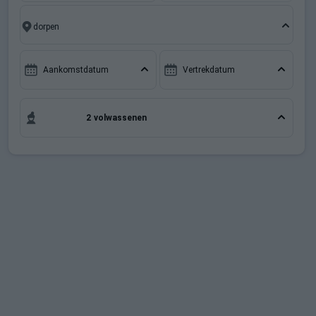
verblijf in de Noordelijke Alpen u ongetwijfeld een
onvergetelijke ervaring bezorgen.
Aankomstdatum
Vertrekdatum
2 volwassenen