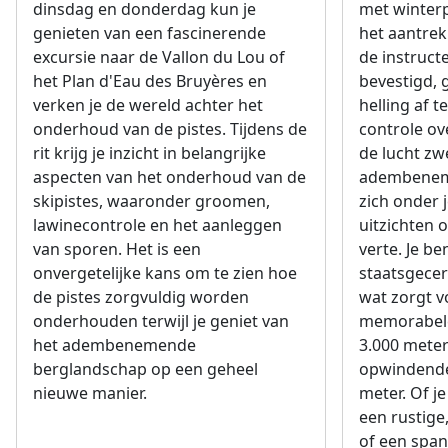
dinsdag en donderdag kun je
met winterp
genieten van een fascinerende
het aantrek
excursie naar de Vallon du Lou of
de instructe
het Plan d'Eau des Bruyères en
bevestigd, 
verken je de wereld achter het
helling af t
onderhoud van de pistes. Tijdens de
controle ov
rit krijg je inzicht in belangrijke
de lucht zw
aspecten van het onderhoud van de
adembenemen
skipistes, waaronder groomen,
zich onder 
lawinecontrole en het aanleggen
uitzichten 
van sporen. Het is een
verte. Je b
onvergetelijke kans om te zien hoe
staatsgecer
de pistes zorgvuldig worden
wat zorgt v
onderhouden terwijl je geniet van
memorabele 
het adembenemende
3.000 meter
berglandschap op een geheel
opwindende
nieuwe manier.
meter. Of j
een rustige
of een span