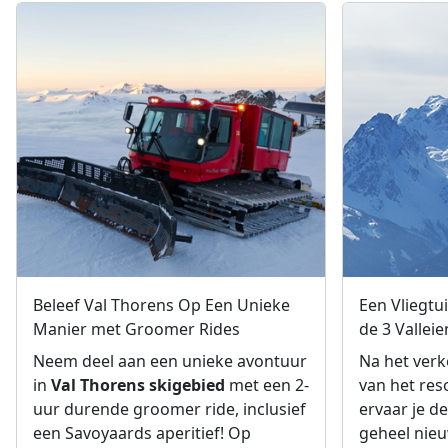
Beleef Val Thorens Op Een Unieke
Een Vliegtu
Manier met Groomer Rides
de 3 Vallei
Neem deel aan een unieke avontuur
Na het verk
in
Val Thorens skigebied
met een 2-
van het reso
uur durende groomer ride, inclusief
ervaar je d
een Savoyaards aperitief! Op
geheel nieu