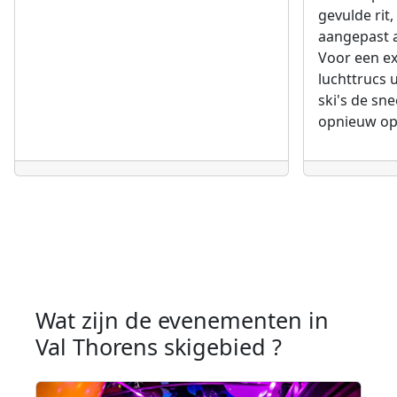
gevulde rit
aangepast 
Voor een ex
luchttrucs u
ski's de sn
opnieuw ops
Wat zijn de evenementen in
Val Thorens skigebied ?