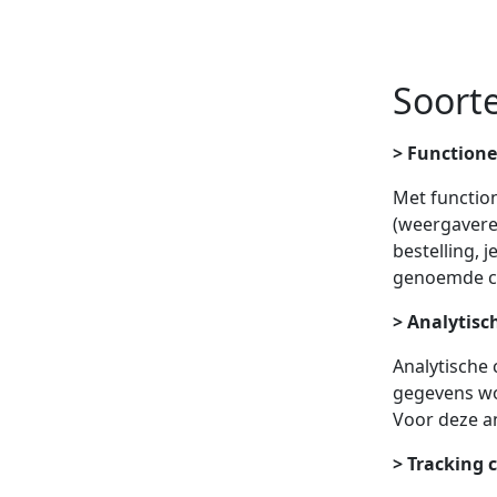
Soort
> Functione
Met functio
(weergaveres
bestelling, 
genoemde coo
> Analytisc
Analytische 
gegevens wor
Voor deze an
> Tracking 