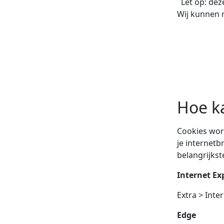
Let op: deze
Wij kunnen 
Hoe ka
Cookies word
je internetb
belangrijks
Internet Ex
Extra > Inte
Edge