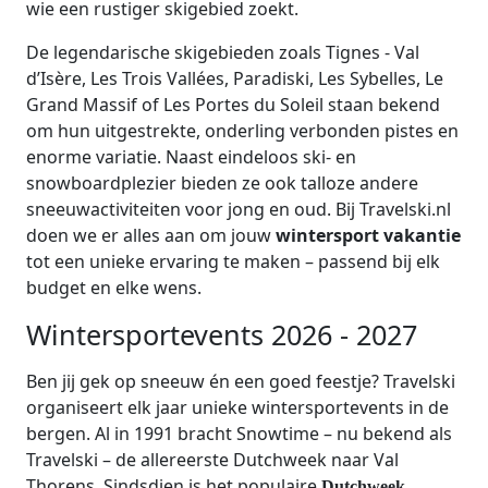
wie een rustiger skigebied zoekt.
De legendarische skigebieden zoals Tignes - Val
d’Isère, Les Trois Vallées, Paradiski, Les Sybelles, Le
Grand Massif of Les Portes du Soleil staan bekend
om hun uitgestrekte, onderling verbonden pistes en
enorme variatie. Naast eindeloos ski- en
snowboardplezier bieden ze ook talloze andere
sneeuwactiviteiten voor jong en oud. Bij Travelski.nl
doen we er alles aan om jouw
wintersport vakantie
tot een unieke ervaring te maken – passend bij elk
budget en elke wens.
Wintersportevents 2026 - 2027
Ben jij gek op sneeuw én een goed feestje? Travelski
organiseert elk jaar unieke wintersportevents in de
bergen. Al in 1991 bracht Snowtime – nu bekend als
Travelski – de allereerste Dutchweek naar Val
Thorens. Sindsdien is het populaire
Dutchweek