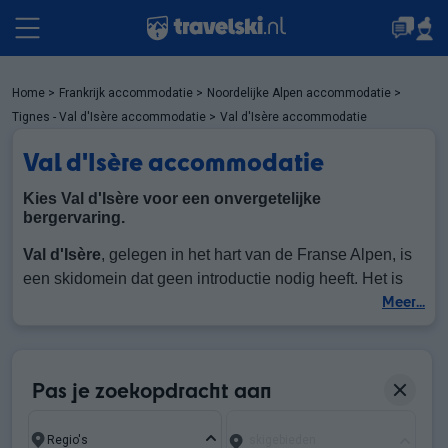
Pakketten
Home
>
Frankrijk accommodatie
>
Noordelijke Alpen accommodatie
>
Tignes - Val d'Isère accommodatie
>
Val d'Isère accommodatie
Val d'Isère accommodatie
Accommodaties
Kies
Val d'Isère
voor een onvergetelijke
bergervaring.
Events
Val d'Isère
, gelegen in het hart van de Franse Alpen, is
een skidomein dat geen introductie nodig heeft. Het is
Meer...
een oase van verfijning, een ontmoetingsplaats voor
Top skigebieden
skiliefhebbers die elegantie en kwaliteit is waarderen.
De resort trekt bezoekers van over de hele wereld aan
met zijn brede scala aan luxe faciliteiten en services. Met
Pas je zoekopdracht aan
Schoolvakanties
een hoogste hoogte van 3456 meter en 78 skipistes,
bied het Domaine Tignes - Val d'Isère volop
skigebieden
mogelijkheden voor alle soorten skiërs.