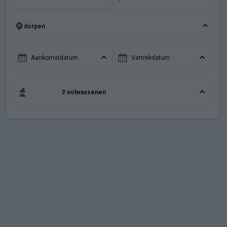
Aanbiedingen
Groepsreis wintersport
Aankomstdatum
Vertrekdatum
Dutch (NL)
2 volwassenen