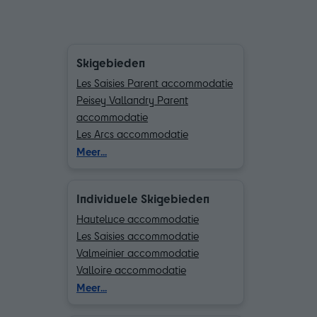
Skigebieden
Les Saisies Parent accommodatie
Peisey Vallandry Parent
accommodatie
Les Arcs accommodatie
La Plagne accommodatie
Meer...
Val Cenis accommodatie
Les Menuires accommodatie
Individuele Skigebieden
Méribel accommodatie
Courchevel accommodatie
Hauteluce accommodatie
Chamonix (Vallée de)
Les Saisies accommodatie
accommodatie
Valmeinier accommodatie
Valmorel Parent accommodatie
Valloire accommodatie
Flaine accommodatie
Chamrousse accommodatie
Meer...
Morillon accommodatie
Bourg Saint Maurice