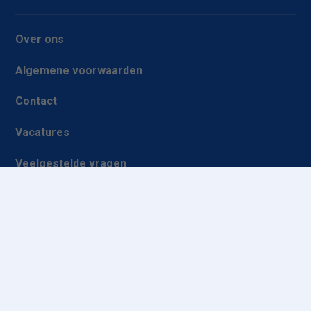
accommodatie
Val Cenis Termignon
accommodatie
Over ons
Val Cenis Lanslevillard
accommodatie
Algemene voorwaarden
Val Cenis Lanslebourg
accommodatie
Contact
Orelle - Val Thorens
Vacatures
accommodatie
Brides les Bains accommodatie
Veelgestelde vragen
Val Thorens accommodatie
La Tania accommodatie
Groepsreis wintersport
Les Menuires Preyerand
accommodatie
Ethiek en integriteit
Les Menuires Bruyères
accommodatie
Les Menuires Croisette
Wintersport Deals
accommodatie
Les Menuires Fontanettes