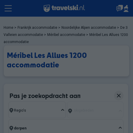
Pakketten
Home
>
Frankrijk accommodatie
>
Noordelijke Alpen accommodatie
>
De 3
Valleien accommodatie
>
Méribel accommodatie
>
Méribel Les Allues 1200
accommodatie
Accommodaties
Méribel Les Allues 1200
accommodatie
Events
Top skigebieden
Pas je zoekopdracht aan
skigebieden
Schoolvakanties