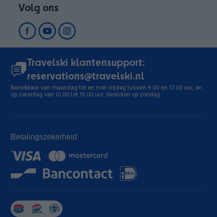
Volg ons
accommodatie
Plagne Soleil accommodatie
Plagne Montalbert
accommodatie
Plagne Villages accommodatie
Travelski klantensupport:
Sainte Foy en Tarentaise
reservations@travelski.nl
accommodatie
Bereikbaar van maandag tot en met vrijdag tussen 9.00 en 17.00 uur, en
Pralognan la Vanoise
op zaterdag van 10.00 tot 19.00 uur. Gesloten op zondag.
accommodatie
Megève accommodatie
Saint Gervais Mont-Blanc
accommodatie
Betalingszekerheid
Combloux accommodatie
Albiez Montrond accommodatie
Aussois accommodatie
La Norma accommodatie
Valfréjus accommodatie
Val Cenis Les Champs