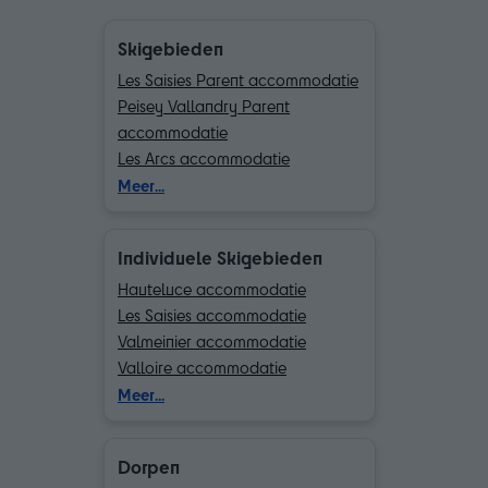
Skigebieden
Les Saisies Parent accommodatie
Peisey Vallandry Parent
accommodatie
Les Arcs accommodatie
La Plagne accommodatie
Meer...
Val Cenis accommodatie
Les Menuires accommodatie
Individuele Skigebieden
Méribel accommodatie
Courchevel accommodatie
Hauteluce accommodatie
Chamonix (Vallée de)
Les Saisies accommodatie
accommodatie
Valmeinier accommodatie
Valmorel Parent accommodatie
Valloire accommodatie
Flaine accommodatie
Chamrousse accommodatie
Meer...
Morillon accommodatie
Bourg Saint Maurice
Les Deux Alpes accommodatie
accommodatie
Dorpen
Val d'Isère accommodatie
Peisey Vallandry accommodatie