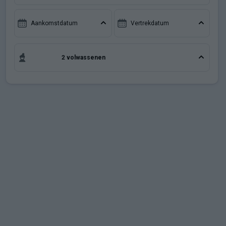
Aanbiedingen
Aankomstdatum
Vertrekdatum
Groepsreis wintersport
2 volwassenen
Dutch (NL)