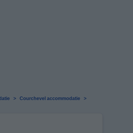
datie
>
Courchevel accommodatie
>