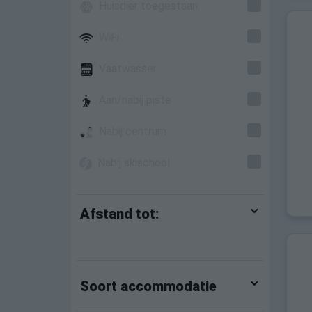
Huisdier toegestaan
WiFi
Vaatwasser
Aan/nabij piste
Nabij centrum
Nabij skischool
Afstand tot:
Soort accommodatie