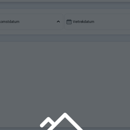
komstdatum
Vertrekdatum