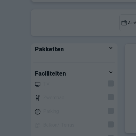
Aan
Pakketten
Faciliteiten
TV
Zwembad
Parking
Balkon/ Terras