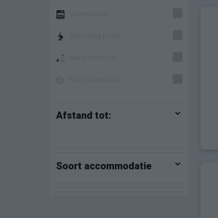
Vaatwasser
Aan/nabij piste
Nabij centrum
Nabij skischool
Afstand tot:
Soort accommodatie