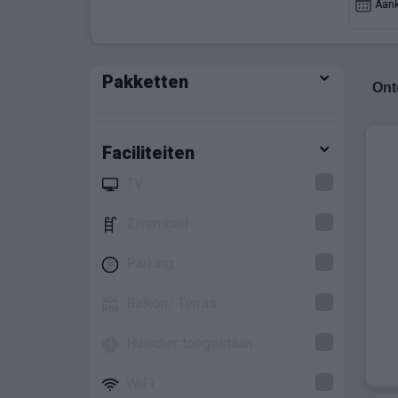
Aan
Pakketten
Ont
Faciliteiten
TV
Zwembad
Parking
Balkon/ Terras
Huisdier toegestaan
WiFi