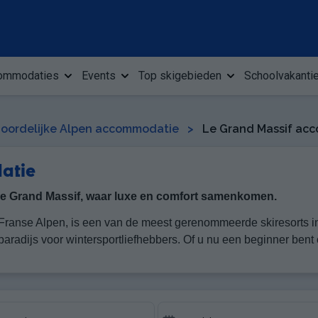
ommodaties
Events
Top skigebieden
Schoolvakanti
oordelijke Alpen accommodatie
>
Le Grand Massif ac
atie
 Le Grand Massif, waar luxe en comfort samenkomen.
Franse Alpen, is een van de meest gerenommeerde skiresorts in F
r paradijs voor wintersportliefhebbers. Of u nu een beginner bent
e alpine landschappen te ontdekken. De talrijke verblijfsmoge
oen. Van chique chalets, comfortabele hotels tot gezellige appa