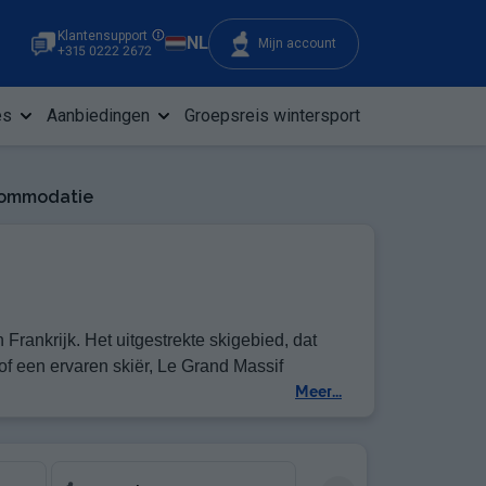
Klantensupport
NL
Mijn account
+315 0222 2672
es
Aanbiedingen
Groepsreis wintersport
commodatie
rankrijk. Het uitgestrekte skigebied, dat
 of een ervaren skiër, Le Grand Massif
Meer...
lijkheden in Le Grand Massif voldoen kunnen
rtementen, er is zonder twijfel een