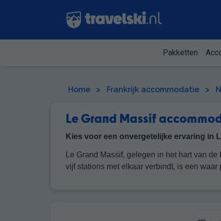
Pakketten
Acc
Home
>
Frankrijk accommodatie
>
N
Le Grand Massif accommod
Kies voor een onvergetelijke ervaring in
Le Grand Massif, gelegen in het hart van de 
vijf stations met elkaar verbindt, is een waa
verwelkomt u met open armen om de prachtig
aan de meest veeleisende verwachtingen vold
accommodatie die aan uw wensen voldoet.