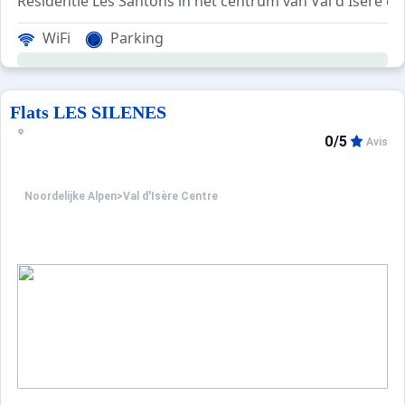
Residentie Les Santons in het centrum van Val d'Isère en 
Residentie zonder lift.
WiFi
Parking
Flats LES SILENES
0/5
Avis
Noordelijke Alpen
>
Val d'Isère Centre