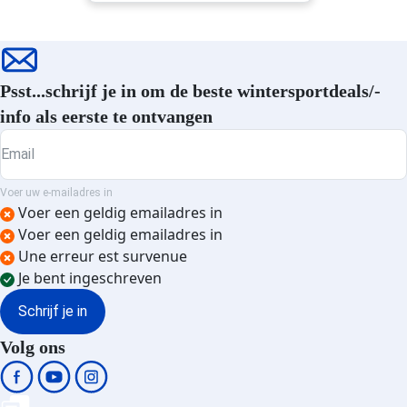
Les Arcs 2000 accommodatie
accommodatie
Les Arcs 1950 accommodatie
Plagne Bellecôte accommodatie
Plagne Centre accommodatie
Psst...schrijf je in om de beste wintersportdeals/-
Plagne - Les Coches
accommodatie
info als eerste te ontvangen
Plagne - Aime 2000
Email
accommodatie
Plagne - Belle Plagne
Voer uw e-mailadres in
accommodatie
Voer een geldig emailadres in
Plagne - Montchavin
Voer een geldig emailadres in
accommodatie
Une erreur est survenue
Plagne 1800 accommodatie
Je bent ingeschreven
Plagne - Champagny en Vanoise
accommodatie
Schrijf je in
Plagne Soleil accommodatie
Volg ons
Plagne Montalbert accommodatie
Plagne Villages accommodatie
Sainte Foy en Tarentaise