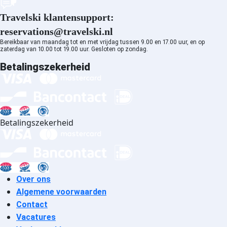
accommodatie
Travelski klantensupport:
Pralognan la Vanoise
reservations@travelski.nl
accommodatie
Bereikbaar van maandag tot en met vrijdag tussen 9.00 en 17.00 uur, en op
Megève accommodatie
zaterdag van 10.00 tot 19.00 uur. Gesloten op zondag.
Saint Gervais Mont-Blanc
Betalingszekerheid
accommodatie
Combloux accommodatie
Albiez Montrond accommodatie
Aussois accommodatie
La Norma accommodatie
Betalingszekerheid
Valfréjus accommodatie
Val Cenis Les Champs
accommodatie
Val Cenis Termignon
accommodatie
Over ons
Val Cenis Lanslevillard
Algemene voorwaarden
accommodatie
Contact
Val Cenis Lanslebourg
Vacatures
accommodatie