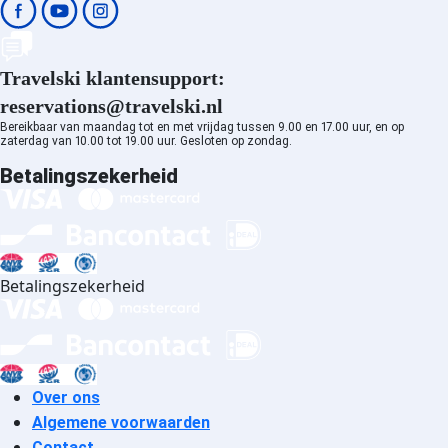
Plagne Villages accommodatie
Sainte Foy en Tarentaise
accommodatie
Travelski klantensupport:
Pralognan la Vanoise
reservations@travelski.nl
accommodatie
Bereikbaar van maandag tot en met vrijdag tussen 9.00 en 17.00 uur, en op
Megève accommodatie
zaterdag van 10.00 tot 19.00 uur. Gesloten op zondag.
Saint Gervais Mont-Blanc
Betalingszekerheid
accommodatie
Combloux accommodatie
Albiez Montrond accommodatie
Aussois accommodatie
La Norma accommodatie
Betalingszekerheid
Valfréjus accommodatie
Val Cenis Les Champs
accommodatie
Val Cenis Termignon
accommodatie
Over ons
Val Cenis Lanslevillard
Algemene voorwaarden
accommodatie
Contact