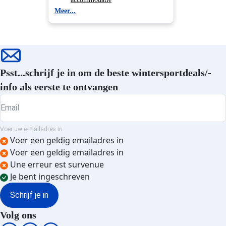
Meer...
Les Arcs 1600 accommodatie
Tignes 1800 accommodatie
Les Arcs 2000 accommodatie
Tignes 2100 Le Lac
Les Arcs 1950 accommodatie
accommodatie
Plagne Bellecôte accommodatie
Tignes 1550 Les Brévières
Plagne Centre accommodatie
accommodatie
Psst...schrijf je in om de beste wintersportdeals/-
Plagne - Les Coches
accommodatie
info als eerste te ontvangen
Plagne - Aime 2000
Email
accommodatie
Plagne - Belle Plagne
Voer uw e-mailadres in
accommodatie
Voer een geldig emailadres in
Plagne - Montchavin
Voer een geldig emailadres in
accommodatie
Une erreur est survenue
Plagne 1800 accommodatie
Je bent ingeschreven
Plagne - Champagny en Vanoise
accommodatie
Schrijf je in
Plagne Soleil accommodatie
Volg ons
Plagne Montalbert accommodatie