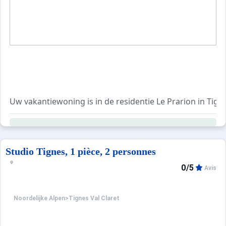
Uw vakantiewoning is in de residentie Le Prarion in Tigne
Geniet van een ideale situatie met directe toegang tot de
Uw huur beschikt over een balkon met een prachtig uitzi
Studio Tignes, 1 pièce, 2 personnes
0/5
Avis
Noordelijke Alpen
>
Tignes Val Claret