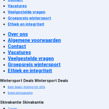
Val Cenis Lanslebourg
Vacatures
accommodatie
Veelgestelde vragen
Orelle - Val Thorens
Groepsreis wintersport
accommodatie
Ethiek en integriteit
Brides les Bains accommodatie
Over ons
Val Thorens accommodatie
La Tania accommodatie
Algemene voorwaarden
Les Menuires Preyerand
Contact
accommodatie
Vacatures
Les Menuires Bruyères
Veelgestelde vragen
accommodatie
Groepsreis wintersport
Les Menuires Croisette
Ethiek en integriteit
accommodatie
Les Menuires Fontanettes
Wintersport Deals
Wintersport Deals
accommodatie
Best deals | Korting tot -50%
Les Menuires Reberty 1850
Beste prijsgarantie
accommodatie
Skivakantie
Skivakantie
Les Menuires Brelin
Tignes
accommodatie