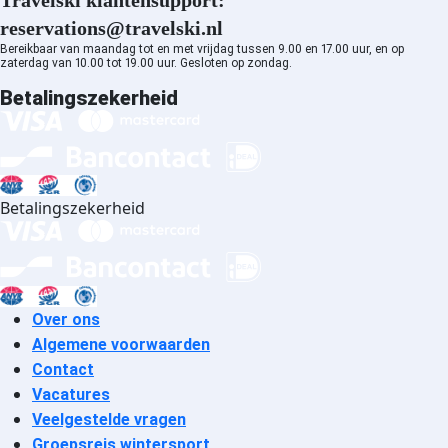
Travelski klantensupport:
accommodatie
reservations@travelski.nl
Megève accommodatie
Bereikbaar van maandag tot en met vrijdag tussen 9.00 en 17.00 uur, en op
Saint Gervais Mont-Blanc
zaterdag van 10.00 tot 19.00 uur. Gesloten op zondag.
accommodatie
Betalingszekerheid
Combloux accommodatie
Albiez Montrond accommodatie
Aussois accommodatie
La Norma accommodatie
Valfréjus accommodatie
Betalingszekerheid
Val Cenis Les Champs
accommodatie
Val Cenis Termignon
accommodatie
Val Cenis Lanslevillard
Over ons
accommodatie
Algemene voorwaarden
Val Cenis Lanslebourg
Contact
accommodatie
Vacatures
Orelle - Val Thorens
Veelgestelde vragen
accommodatie
Groepsreis wintersport