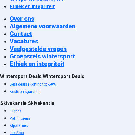
Brides les Bains accommodatie
Ethiek en integriteit
Val Thorens accommodatie
Over ons
La Tania accommodatie
Algemene voorwaarden
Les Menuires Preyerand
Contact
accommodatie
Les Menuires Bruyères
Vacatures
accommodatie
Veelgestelde vragen
Les Menuires Croisette
Groepsreis wintersport
accommodatie
Ethiek en integriteit
Les Menuires Fontanettes
Wintersport Deals
Wintersport Deals
accommodatie
Les Menuires Reberty 1850
Best deals | Korting tot -50%
accommodatie
Beste prijsgarantie
Les Menuires Brelin
Skivakantie
Skivakantie
accommodatie
Tignes
Les Menuires Reberty 2000
Val Thorens
accommodatie
Alpe D'huez
Saint Martin de Belleville
Les Arcs
accommodatie