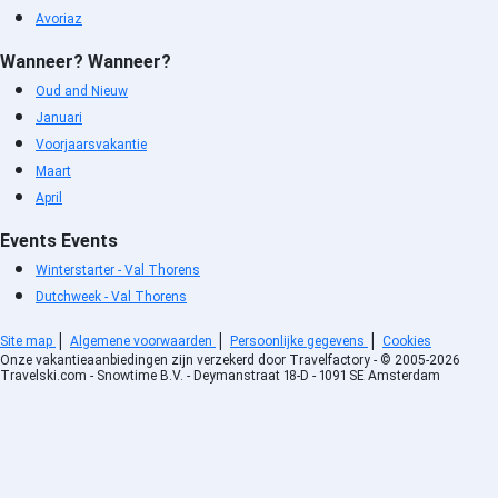
Avoriaz
Méribel Les Allues 1200
accommodatie
Wanneer?
Wanneer?
Méribel Altiport 1700
Oud and Nieuw
accommodatie
Januari
Méribel Village 1400
Voorjaarsvakantie
accommodatie
Maart
Méribel Mottaret 1850
April
accommodatie
Méribel Centre 1600
Events
Events
accommodatie
Winterstarter - Val Thorens
Courchevel 1650 accommodatie
Dutchweek - Val Thorens
Courchevel 1550 accommodatie
|
|
|
Site map
Algemene voorwaarden
Persoonlijke gegevens
Cookies
Courchevel 1850 accommodatie
Onze vakantieaanbiedingen zijn verzekerd door Travelfactory - © 2005-2026
Vallorcine accommodatie
Travelski.com - Snowtime B.V. - Deymanstraat 18-D - 1091 SE Amsterdam
Chamonix Les Praz
accommodatie
Chamonix Savoy Brévent
accommodatie