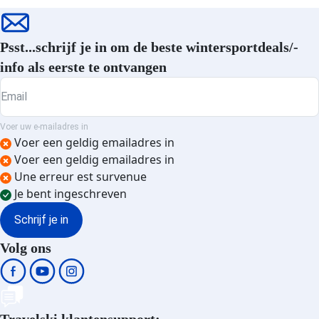
Plagne Centre accommodatie
Plagne - Les Coches
Psst...schrijf je in om de beste wintersportdeals/-
accommodatie
info als eerste te ontvangen
Plagne - Aime 2000
accommodatie
Email
Plagne - Belle Plagne
accommodatie
Voer uw e-mailadres in
Plagne - Montchavin
Voer een geldig emailadres in
accommodatie
Voer een geldig emailadres in
Plagne 1800 accommodatie
Une erreur est survenue
Plagne - Champagny en Vanoise
Je bent ingeschreven
accommodatie
Schrijf je in
Plagne Soleil accommodatie
Plagne Montalbert accommodatie
Volg ons
Plagne Villages accommodatie
Sainte Foy en Tarentaise
accommodatie
Pralognan la Vanoise