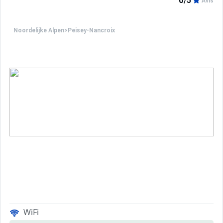
0/5
Avis
Noordelijke Alpen
>
Peisey-Nancroix
WiFi