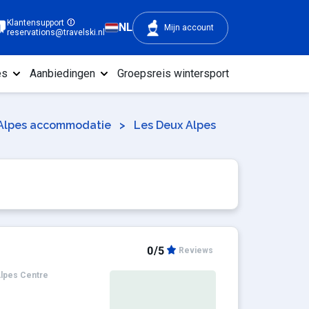
Klantensupport
NL
Mijn account
reservations@travelski.nl
es
Aanbiedingen
Groepsreis wintersport
 Alpes accommodatie
>
Les Deux Alpes
0/5
Reviews
lpes Centre