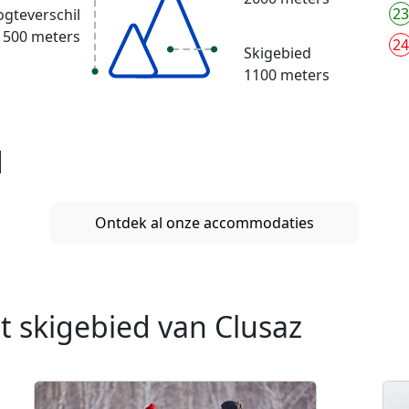
23
gteverschil
1500 meters
24
Skigebied
1100 meters
d
Ontdek al onze accommodaties
et skigebied van Clusaz