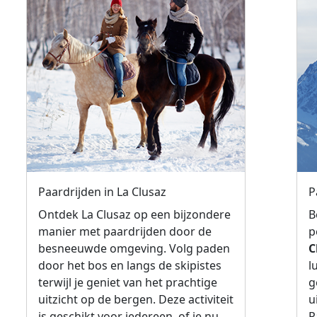
Paardrijden in La Clusaz
P
Ontdek La Clusaz op een bijzondere
B
manier met paardrijden door de
p
besneeuwde omgeving. Volg paden
C
door het bos en langs de skipistes
l
terwijl je geniet van het prachtige
g
uitzicht op de bergen. Deze activiteit
u
is geschikt voor iedereen, of je nu
P