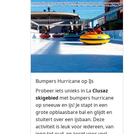
Bumpers Hurricane op IJs
Probeer iets unieks in La
Clusaz
skigebied
met bumpers hurricane
op sneeuw en ijs! Je stapt in een
grote opblaasbare bal en glijdt en
stuitert over een ijsbaan. Deze
activiteit is leuk voor iedereen, van
jong tot oud, en zorgt voor veel