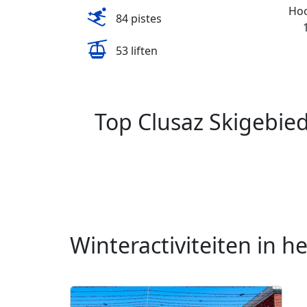
Hoo
84 pistes
53 liften
Top Clusaz Skigebie
Winteractiviteiten in h