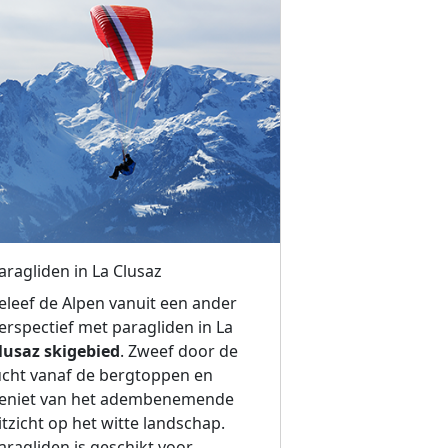
aragliden in La Clusaz
eleef de Alpen vanuit een ander
erspectief met paragliden in La
lusaz skigebied
. Zweef door de
ucht vanaf de bergtoppen en
eniet van het adembenemende
itzicht op het witte landschap.
aragliden is geschikt voor