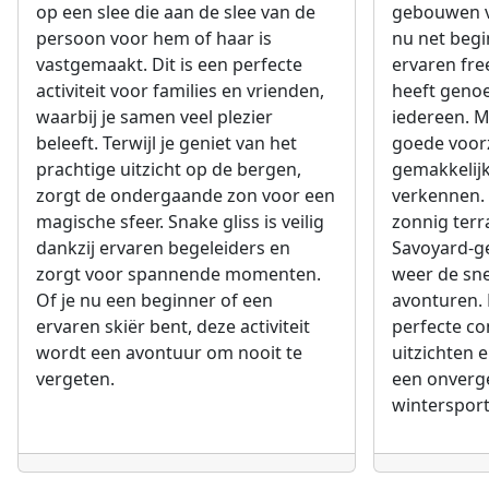
op een slee die aan de slee van de
gebouwen va
persoon voor hem of haar is
nu net begi
vastgemaakt. Dit is een perfecte
ervaren fre
activiteit voor families en vrienden,
heeft geno
waarbij je samen veel plezier
iedereen. M
beleeft. Terwijl je geniet van het
goede voor
prachtige uitzicht op de bergen,
gemakkelijk
zorgt de ondergaande zon voor een
verkennen.
magische sfeer. Snake gliss is veilig
zonnig terr
dankzij ervaren begeleiders en
Savoyard-ge
zorgt voor spannende momenten.
weer de sn
Of je nu een beginner of een
avonturen. 
ervaren skiër bent, deze activiteit
perfecte c
wordt een avontuur om nooit te
uitzichten e
vergeten.
een onverge
wintersport