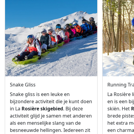
Snake Gliss
Running Tra
Snake gliss is een leuke en
La Rosière l
bijzondere activiteit die je kunt doen
en is een b
in La
Rosière skigebied
. Bij deze
skiën. Het
R
activiteit glijd je samen met anderen
brede piste
als een menselijke slang van de
het extra m
besneeuwde hellingen. Iedereen zit
een charman