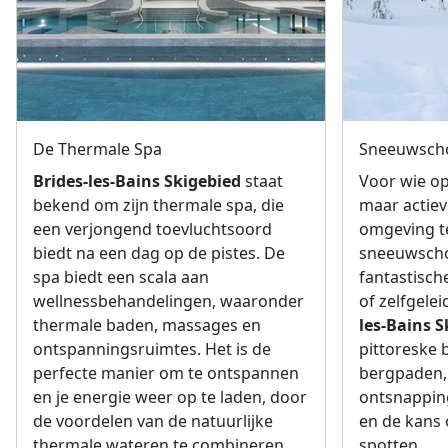
De Thermale Spa
Sneeuwsch
Brides-les-Bains Skigebied
staat
Voor wie op
bekend om zijn thermale spa, die
maar actie
een verjongend toevluchtsoord
omgeving te
biedt na een dag op de pistes. De
sneeuwsch
spa biedt een scala aan
fantastisch
wellnessbehandelingen, waaronder
of zelfgele
thermale baden, massages en
les-Bains S
ontspanningsruimtes. Het is de
pittoreske 
perfecte manier om te ontspannen
bergpaden,
en je energie weer op te laden, door
ontsnapping
de voordelen van de natuurlijke
en de kans 
thermale wateren te combineren
spotten.