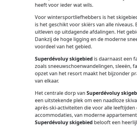
heeft voor ieder wat wils.
Voor wintersportliefhebbers is het skigebi
is het geschikt voor skiërs van alle niveaus
uitleven op uitdagende afdalingen. Het geb
Dankzij de hoge ligging en de moderne snee
voordeel van het gebied.
Superdévoluy skigebied
is daarnaast een fa
zoals sneeuwschoenwandelingen, sleeën, fa
opzet van het resort maakt het bijzonder pra
van elkaar.
Het centrale dorp van
Superdévoluy skigeb
een uitstekende plek om een naadloze skivak
après-ski-activiteiten die voor alle leefti
accommodaties, van moderne appartementen t
Superdévoluy skigebied
belooft een heerlij