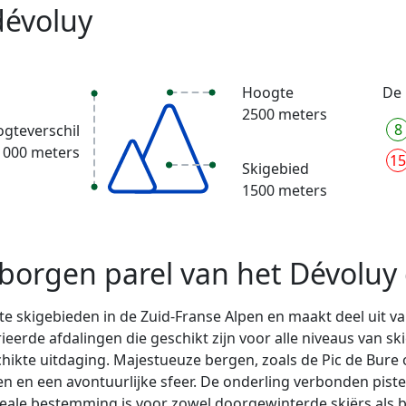
dévoluy
Hoogte
De 
2500 meters
8
gteverschil
1000 meters
15
Skigebied
1500 meters
borgen parel van het Dévoluy
te skigebieden in de Zuid-Franse Alpen en maakt deel uit v
ieerde afdalingen die geschikt zijn voor alle niveaus van sk
chikte uitdaging. Majestueuze bergen, zoals de Pic de Bur
 en een avontuurlijke sfeer. De onderling verbonden piste
ale bestemming is voor zowel doorgewinterde skiërs als b