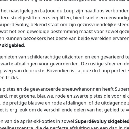
het naastgelegen La Joue du Loup zijn naadloos verbonden
ere stoeltjesliften en sleepliften, biedt snelle en eenvoudi
uperdévoluy, bekend staat om zijn gezinsvriendelijke sfeer.
, wat het een geweldige bestemming maakt voor zowel gezinn
en kunnen bezoekers het beste van beide werelden ervaren:
 skigebied
.
 genieten van schilderachtige uitzichten en een gevarieerd 
warte afdalingen voor gevorderden. De rustige sfeer en de
, weg van de drukte. Bovendien is La Joue du Loup perfect v
n tricks.
ste pistes en de geavanceerde sneeuwkanonnen heeft Superd
rd, met groene, blauwe, rode en zwarte pistes die voor elke
, de prettige blauwe en rode afdalingen, of de uitdagende 
et is erg leuk om de verschillende delen van het gebied te 
 van de après-ski-opties in zowel
Superdévoluy skigebie
 wellnesscentra, die de perfecte afsluiting van een dag in 