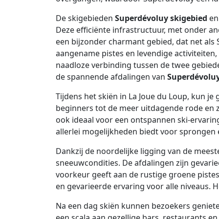
De skigebieden
Superdévoluy skigebied
en 
Deze efficiënte infrastructuur, met onder and
een bijzonder charmant gebied, dat net als S
aangename pistes en levendige activiteiten
naadloze verbinding tussen de twee gebied
de spannende afdalingen van
Superdévoluy
Tijdens het skiën in La Joue du Loup, kun je
beginners tot de meer uitdagende rode en z
ook ideaal voor een ontspannen ski-ervaring
allerlei mogelijkheden biedt voor sprongen e
Dankzij de noordelijke ligging van de mee
sneeuwcondities. De afdalingen zijn gevariee
voorkeur geeft aan de rustige groene pistes
en gevarieerde ervaring voor alle niveaus. H
Na een dag skiën kunnen bezoekers genieten
een scala aan gezellige bars, restaurants en