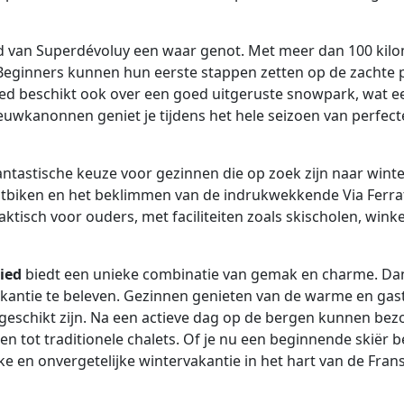
ed van Superdévoluy een waar genot. Met meer dan 100 kil
. Beginners kunnen hun eerste stappen zetten op de zachte p
ied beschikt ook over een goed uitgeruste snowpark, wat ee
uwkanonnen geniet je tijdens het hele seizoen van perfect
ntastische keuze voor gezinnen die op zoek zijn naar winter
tbiken en het beklimmen van de indrukwekkende Via Ferrat
ktisch voor ouders, met faciliteiten zoals skischolen, wink
ied
biedt een unieke combinatie van gemak en charme. Dankz
antie te beleven. Gezinnen genieten van de warme en gastvr
jden geschikt zijn. Na een actieve dag op de bergen kunnen 
ot traditionele chalets. Of je nu een beginnende skiër b
ke en onvergetelijke wintervakantie in het hart van de Fran