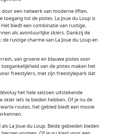
 door een netwerk van moderne liften.
ge toegang tot de pistes. La Joue du Loup is
 Het biedt een combinatie van rustige,
en als avontuurlijke skiërs. Dankzij de
 de rustige charme van La Joue du Loup en
terrein, van groene en blauwe pistes voor
 toegankelijkheid van de pistes maken het
oor freestylers, met zijn freestylepark dat
évoluy het hele seizoen uitstekende
 skiër iets te bieden hebben. Of je nu de
zwarte routes, het gebied biedt een mooie
verkennen.
d
als La Joue du Loup. Beide gebieden bieden
de bergen vormen. Of je nu kiest voor een