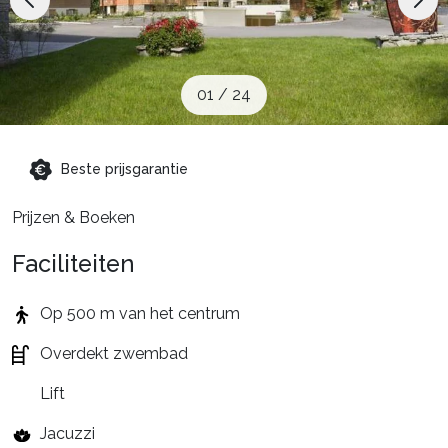
Schoolvakanties
Aanbiedingen
01
/
24
Groepsreis wintersport
Beste prijsgarantie
Prijzen & Boeken
Dutch (NL)
Faciliteiten
Op 500 m van het centrum
Overdekt zwembad
Lift
Jacuzzi