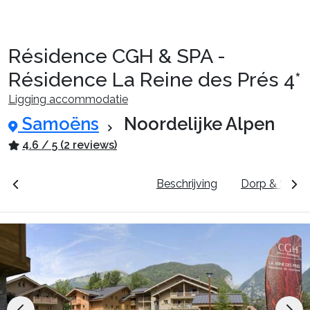
Résidence CGH & SPA -
Reispakketten
Résidence La Reine des Prés 4*
Ligging accommodatie
🚆Nachttrein
Samoëns
Noordelijke Alpen
4.6 / 5 (2 reviews)
Accommodaties
unten
Prijzen & Boeken
Beschrijving
Dorp & Skige
Events
Top skigebieden