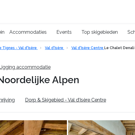
in
Accommodaties
Events
Top skigebieden
Sch
 Tignes - Val d'Isère
Val d'Isère
Val d'Isère Centre
Le Chalet Denali
Ligging accommodatie
Noordelijke Alpen
rijving
Dorp & Skigebied - Val d’Isère Centre