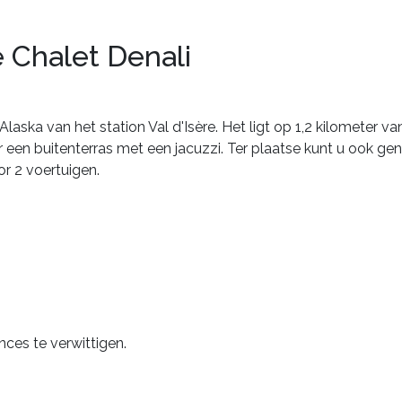
 Chalet Denali
Alaska
van
het
station
Val
d'Isère.
Het
ligt
op
1,2
kilometer
va
r
een
buitenterras
met
een
jacuzzi.
Ter
plaatse
kunt
u
ook
gen
or
2
voertuigen.
ces te verwittigen.