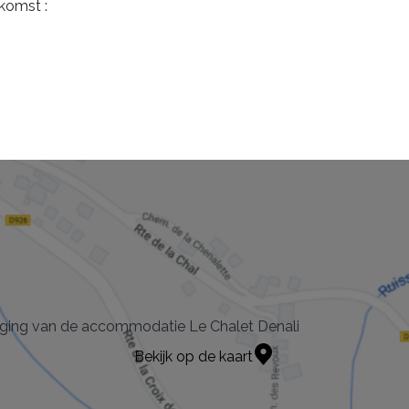
komst :
ging van de accommodatie Le Chalet Denali
Bekijk op de kaart