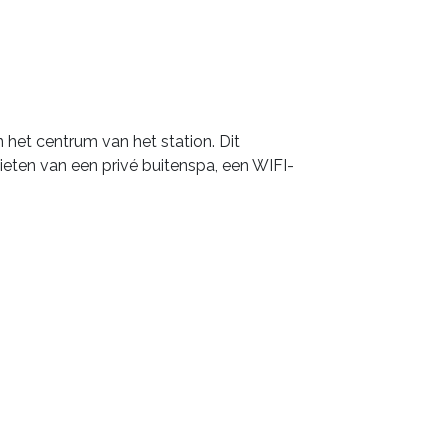
n
het
centrum
van
het
station.
Dit
ieten
van
een
privé
buitenspa,
een
WIFI-