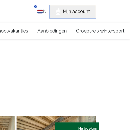
Klantensupport
Mijn account
NL
+315 0222 2672
oolvakanties
Aanbiedingen
Groepsreis wintersport
Nu boeken