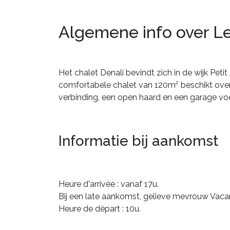
Algemene info over Le
Het
chalet
Denali
bevindt
zich
in
de
wijk
Petit
comfortabele
chalet
van
120m²
beschikt
ove
verbinding,
een
open
haard
en
een
garage
vo
Informatie bij aankomst
Heure d'arrivée : vanaf 17u.
Bij een late aankomst, gelieve mevrouw Vacan
Heure de départ : 10u.