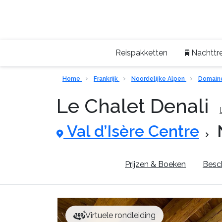
Reispakketten
🚆Nachttre
Home
Frankrijk
Noordelijke Alpen
Domaine
Le Chalet Denali
Val d’Isère Centre
Pluspunten
Prijzen & Boeken
Besch
Virtuele rondleiding