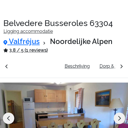
Belvedere Busseroles 63304
Reispakketten
Ligging accommodatie
Valfréjus
Noordelijke Alpen
🚆Nachttrein
3.8 / 5 (1 reviews)
unten
Prijzen & Boeken
Beschrijving
Dorp & Skigeb
Accommodaties
Events
Top skigebieden