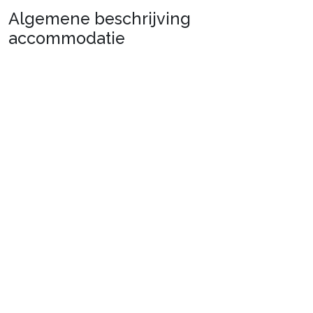
Algemene beschrijving
accommodatie
Appartement 3 KAMERS + NACHTHOEK 8 personen van
47m² gelegen in Valfréjus Residence Busseroles - Le
Belvédère op 300m van de lift van Arrondaz, winkels en
skischolen.
Meer informatie
Situatie: Begane grond zonder Lift. Balkon op het
westen, uitzicht op de Vallei en het Parc de la Vanoise.
Appartement is doorlopend.
Samenstelling van het appartement :
- Keukenhoek uitgerust: elektrische kookplaten 4 pitten,
koelkast, diepvries, magnetron, oven, vaatwasser,
filterkoffiezetapparaat, waterkoker, toaster
Stel je reis samen
- Woonkamer met televisie