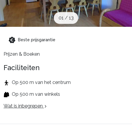
Schoolvakanties
01
/
13
Aanbiedingen
Beste prijsgarantie
Groepsreis wintersport
Prijzen & Boeken
Faciliteiten
Dutch (NL)
Op 500 m van het centrum
Op 500 m van winkels
Wat is inbegrepen