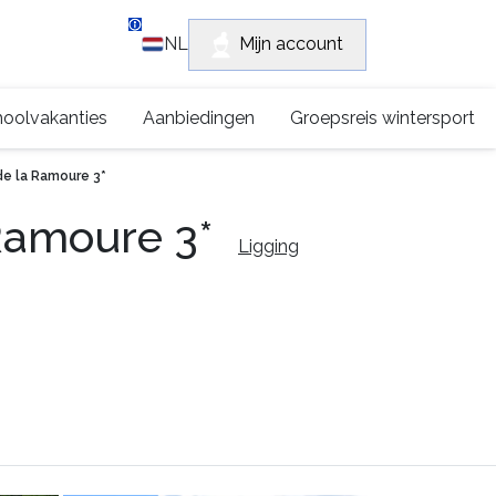
Klantensupport
Mijn account
NL
+315 0222 2672
oolvakanties
Aanbiedingen
Groepsreis wintersport
e la Ramoure 3*
 Ramoure 3*
Ligging