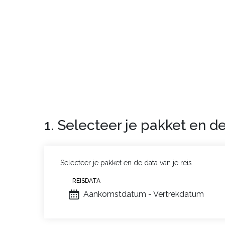
We hielden bijzonder van
de typisch Savoya
Situatie :
In Valfréjus, een menselijk station
winkels en restaurants.
Residentie :
Residentie in typisch Savoyaar
Beschikbaar: toegang tot het verwarmde bui
1. Selecteer je pakket en de
Selecteer je pakket en de data van je reis
REISDATA
Aankomstdatum - Vertrekdatum