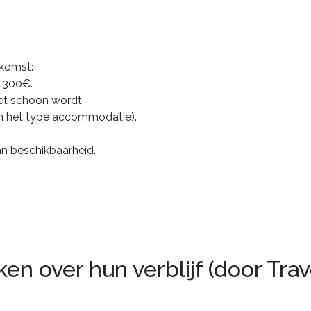
nkomst:
: 300€.
et schoon wordt
an het type accommodatie).
an beschikbaarheid.
n over hun verblijf (door Trav