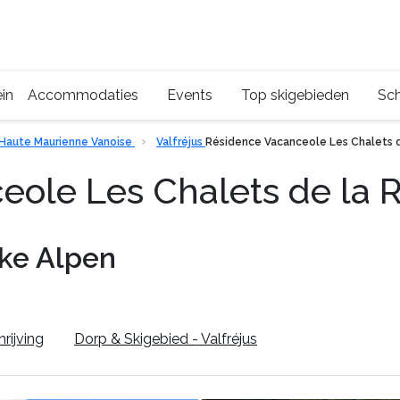
in
Accommodaties
Events
Top skigebieden
Sch
Haute Maurienne Vanoise
Valfréjus
Résidence Vacanceole Les Chalets d
eole Les Chalets de la
jke Alpen
rijving
Dorp & Skigebied - Valfréjus