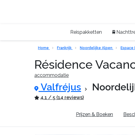
Reispakketten
🚆Nachttre
Home
Frankrijk
Noordelijke Alpen
Espace 
Résidence Vacanc
accommodatie
Valfréjus
Noordeli
4.1 / 5 (14 reviews)
Pluspunten
Prijzen & Boeken
Besch