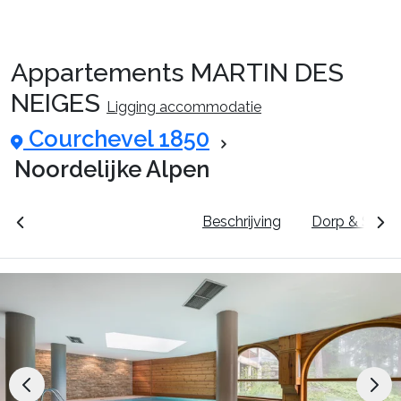
Appartements MARTIN DES
Reispakketten
NEIGES
Ligging accommodatie
Courchevel 1850
🚆Nachttrein
Noordelijke Alpen
Accommodaties
unten
Prijzen & Boeken
Beschrijving
Dorp & Skige
Events
Top skigebieden