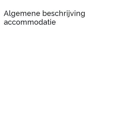
Algemene beschrijving
accommodatie
Prestigieus appartement van 90m2 in de gewilde wijk
van Chenus. Mogelijkheid om te vertrekken en terug te
komen naar het appartement met de ski vanaf de piste
van Plantrey. Op 650m van het centrum van Courchevel
1850.
Meer informatie
Bevat 3 slaapkamers met tweepersoonsbed, een
zwembad, een sauna en een fitnessruimte. Ideaal voor
een sportieve vakantie.
Situatie
: Centrum op 650 m. Winkels op 700 m. ESF op
650 m.
Appartement van particulier
: Comfortabele en goed
Stel je reis samen
uitgeruste appartementen