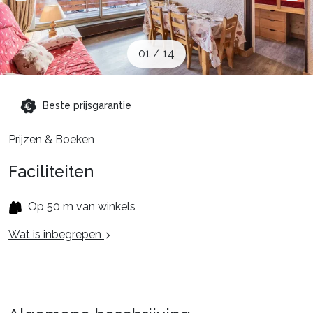
Schoolvakanties
01
/
14
Aanbiedingen
Beste prijsgarantie
Groepsreis wintersport
Prijzen & Boeken
Dutch (NL)
Faciliteiten
Op 50 m van winkels
Wat is inbegrepen