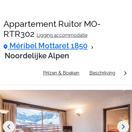
Appartement Ruitor MO-
Reispakketten
RTR302
Ligging accommodatie
Méribel Mottaret 1850
🚆Nachttrein
Noordelijke Alpen
Accommodaties
Pluspunten
Prijzen & Boeken
Beschrijving
Dor
Events
Top skigebieden