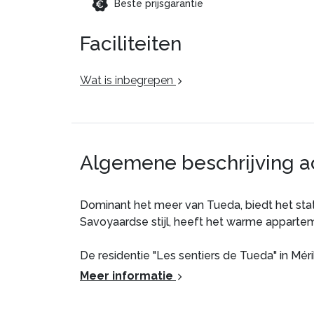
Beste prijsgarantie
Faciliteiten
Wat is inbegrepen
Algemene beschrijving 
Dominant het meer van Tueda, biedt het stat
Savoyaardse stijl, heeft het warme apparte
De residentie "Les sentiers de Tueda" in Mé
Meer informatie
Beschrijving en ligging :
Het Parc National de la Vanoise op slechts