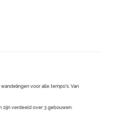
r wandelingen voor alle tempo's. Van
en zijn verdeeld over 3 gebouwen.
mbenemend uitzichten. Kleine supermarkt op