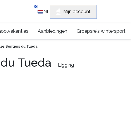
Klantensupport
Mijn account
NL
+315 0222 2672
oolvakanties
Aanbiedingen
Groepsreis wintersport
Les Sentiers du Tueda
s du Tueda
Ligging