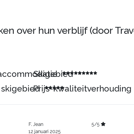
n over hun verblijf (door Trav
 accommodatie
Skigebied
t skigebied
Prijs-kwaliteitverhouding
F.
Jean
5/5
12 januari 2025