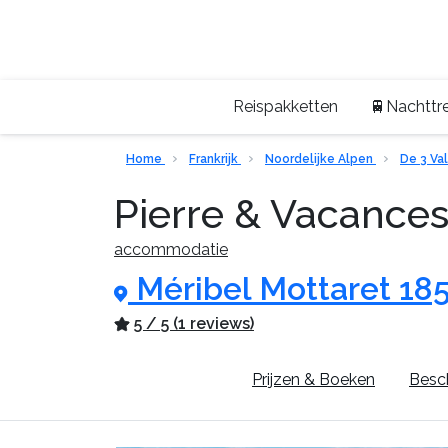
Reispakketten
🚆Nachttre
Home
Frankrijk
Noordelijke Alpen
De 3 Va
Pierre & Vacance
accommodatie
Méribel Mottaret 18
5 / 5 (1 reviews)
Pluspunten
Prijzen & Boeken
Besch