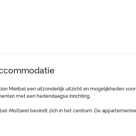
accommodatie
ion Méribel een uitzonderlijk uitzicht en mogelijkheden voo
menten met een hedendaagse inrichting.
ribel-Mottaret bevindt zich in het centrum. De appartement
 4 km van de residentie. Wandeltochten in de buurt met ade