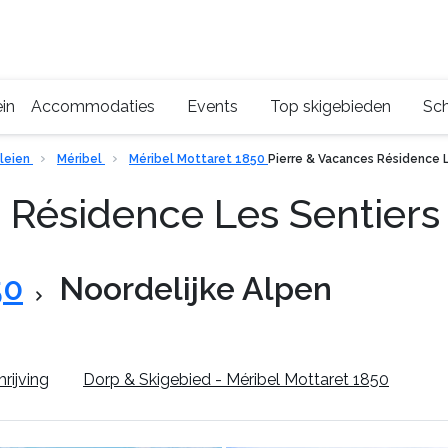
in
Accommodaties
Events
Top skigebieden
Sch
lleien
Méribel
Méribel Mottaret 1850
Pierre & Vacances Résidence 
s Résidence Les Sentier
50
Noordelijke Alpen
rijving
Dorp & Skigebied - Méribel Mottaret 1850