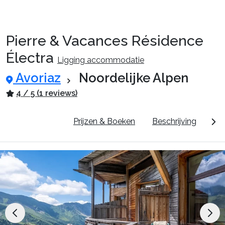
Pierre & Vacances Résidence
Reispakketten
Électra
Ligging accommodatie
Avoriaz
Noordelijke Alpen
🚆Nachttrein
4 / 5 (1 reviews)
Accommodaties
Pluspunten
Prijzen & Boeken
Beschrijving
Dor
Events
Top skigebieden