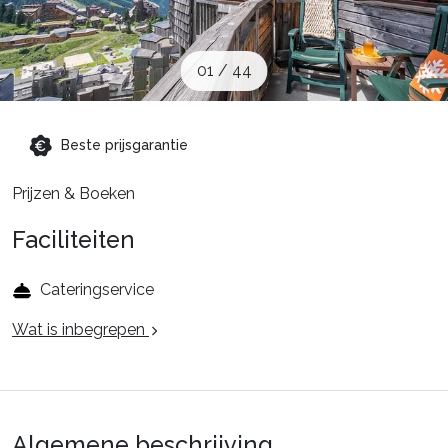
Schoolvakanties
01
/
44
Aanbiedingen
Beste prijsgarantie
Groepsreis wintersport
Prijzen & Boeken
Faciliteiten
Dutch (NL)
Cateringservice
Wat is inbegrepen
Algemene beschrijving