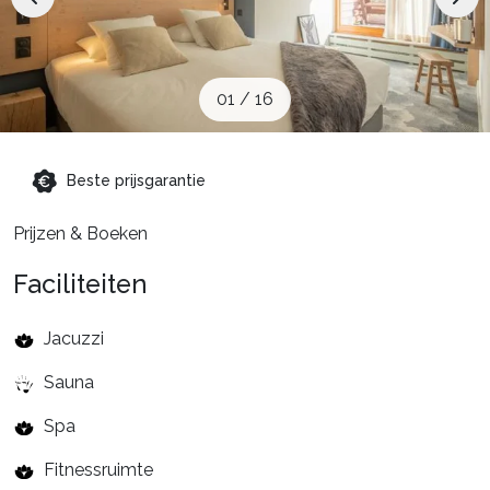
Schoolvakanties
Aanbiedingen
01
/
16
Groepsreis wintersport
Beste prijsgarantie
Prijzen & Boeken
Dutch (NL)
Faciliteiten
Jacuzzi
Sauna
Spa
Fitnessruimte