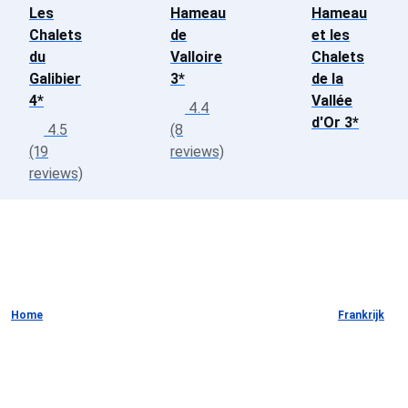
Les
Hameau
Hameau
Chalets
de
et les
du
Valloire
Chalets
Galibier
3*
de la
4*
Vallée
4.4
d'Or 3*
4.5
(8
(19
reviews)
reviews)
Home
Frankrijk