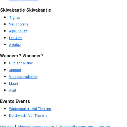
Skivakantie
Skivakantie
Tignes
Val Thorens
Alpe D'huez
Les Arcs
Avoriaz
Wanneer?
Wanneer?
Oud and Nieuw
Januari
Voorjaarsvakantie
Maart
April
Events
Events
Winterstarter - Val Thorens
Dutchweek - Val Thorens
|
|
|