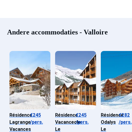
Andere accommodaties - Valloire
Résidence
€245
Résidence
€245
Résidence
€282
Lagrange
/pers.
Vacanceole
/pers.
Odalys
/pers.
Vacances
Le
Le