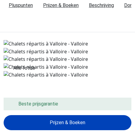
Pluspunten
Prijzen & Boeken
Beschrijving
Dorp 
Alle foto’s
Beste prijsgarantie
Prijzen & Boeken