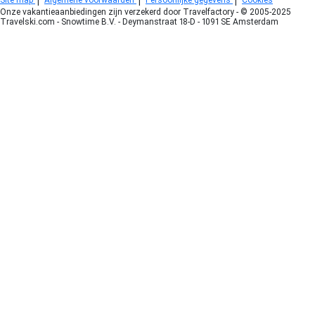
Site map
Algemene voorwaarden
Persoonlijke gegevens
Cookies
Onze vakantieaanbiedingen zijn verzekerd door Travelfactory - © 2005-2025
Travelski.com - Snowtime B.V. - Deymanstraat 18-D - 1091 SE Amsterdam