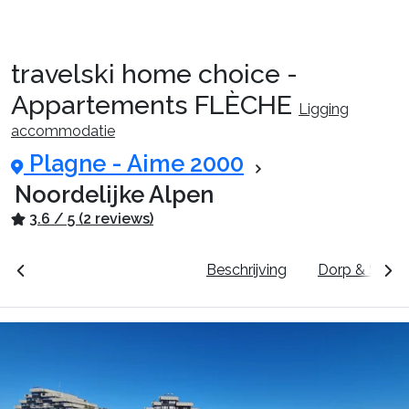
travelski home choice -
Reispakketten
Appartements FLÈCHE
Ligging
accommodatie
🚆Nachttrein
Plagne - Aime 2000
Noordelijke Alpen
3.6 / 5 (2 reviews)
Accommodaties
unten
Prijzen & Boeken
Beschrijving
Dorp & Skige
Events
Top skigebieden