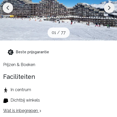
Schoolvakanties
Aanbiedingen
01
/
77
Groepsreis wintersport
Beste prijsgarantie
Dutch (NL)
Prijzen & Boeken
Faciliteiten
In centrum
Dichtbij winkels
Wat is inbegrepen