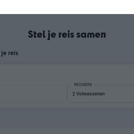
Stel je reis samen
je reis
REIZIGERS
REIZIGERS
2
Volwassenen