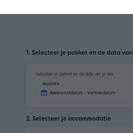
1. Selecteer je pakket en de data van 
Selecteer je pakket en de data van je reis
REISDATA
Aankomstdatum - Vertrekdatum
2. Selecteer je accommodatie