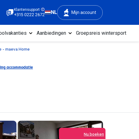
Klantensupport
NL
Mijn account
+315 0222 2672
oolvakanties
Aanbiedingen
Groepsreis wintersport
ose - maeva Home
ging accommodatie
Nu boeken