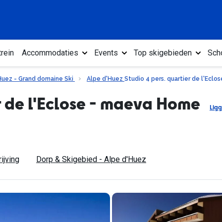
rein
Accommodaties
Events
Top skigebieden
Sch
Huez - Grand domaine Ski
Alpe d'Huez
Studio 4 pers. quartier de l'Ecl
er de l'Eclose - maeva Home
Lig
ijving
Dorp & Skigebied - Alpe d'Huez