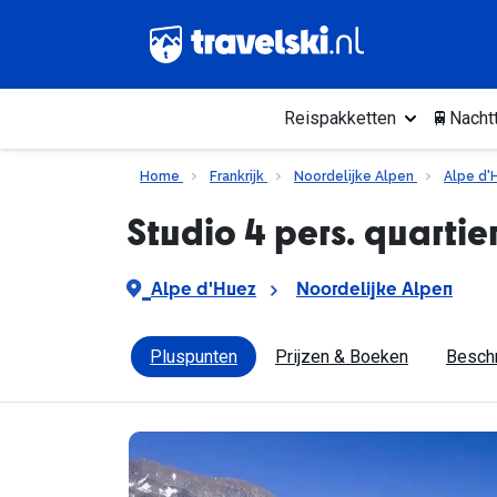
Reispakketten
🚆Nachtt
Home
Frankrijk
Noordelijke Alpen
Alpe d'
Studio 4 pers. quarti
Alpe d'Huez
Noordelijke Alpen
Pluspunten
Prijzen & Boeken
Beschr