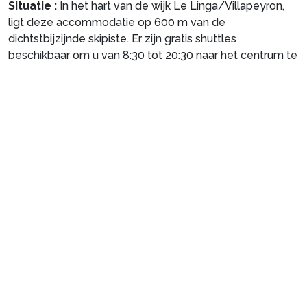
Situatie :
In het hart van de wijk Le Linga/Villapeyron,
ligt deze accommodatie op 600 m van de
dichtstbijzijnde skipiste. Er zijn gratis shuttles
beschikbaar om u van 8:30 tot 20:30 naar het centrum te
brengen (tenzij de skiregio wijzigingen aanbrengt).
Meer informatie
Toeristenverblijf van particulier :
Comfortabel en
aangenaam, deze accommodatie beschikt over een
balkon. Het heeft een overdekte parkeerplaats.
Stel je reis samen
1. Selecteer je pakket en de data van
je reis