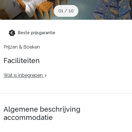
Schoolvakanties
01
/
10
Aanbiedingen
Beste prijsgarantie
Prijzen & Boeken
Groepsreis wintersport
Faciliteiten
Dutch (NL)
Wat is inbegrepen
Algemene beschrijving
accommodatie