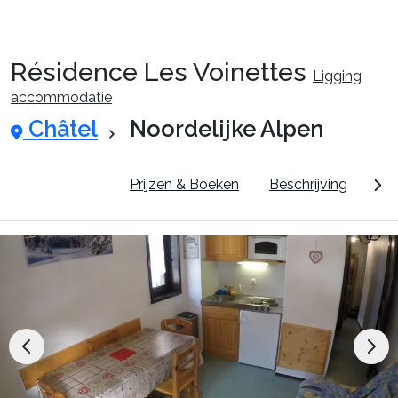
Résidence Les Voinettes
Ligging
Reispakketten
accommodatie
Châtel
Noordelijke Alpen
🚆Nachttrein
Pluspunten
Prijzen & Boeken
Beschrijving
Dor
Accommodaties
Events
Top skigebieden