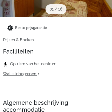
01
/
16
🚆Nachttrein
Accommodaties
Beste prijsgarantie
Prijzen & Boeken
Events
Faciliteiten
Op 1 km van het centrum
Top skigebieden
Wat is inbegrepen
Schoolvakanties
Algemene beschrijving
Aanbiedingen
accommodatie