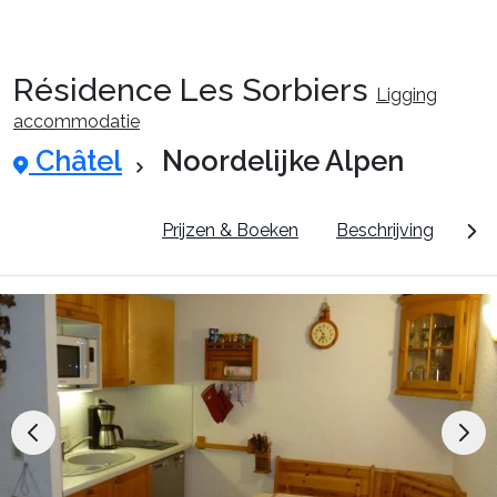
Résidence Les Sorbiers
Ligging
accommodatie
Châtel
Noordelijke Alpen
Pluspunten
Prijzen & Boeken
Beschrijving
Dor
Reispakketten