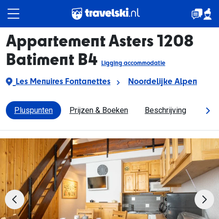
Appartement Asters 1208
Reispakketten
Batiment B4
Ligging accommodatie
Les Menuires Fontanettes
Noordelijke Alpen
🚆Nachttrein
Pluspunten
Prijzen & Boeken
Beschrijving
Dorp
Accommodaties
Events
Top skigebieden