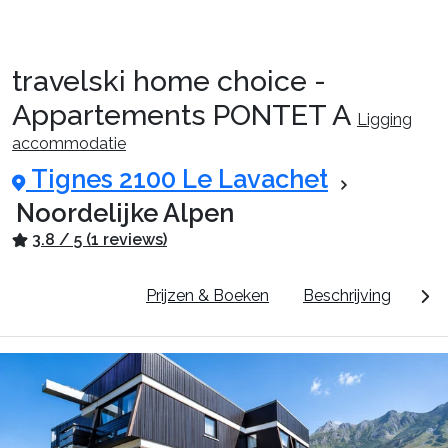
travelski home choice -
Reispakketten
Appartements PONTET A
Ligging
accommodatie
🚆Nachttrein
Tignes 2100 Le Lavachet
Noordelijke Alpen
3.8 / 5 (1 reviews)
Accommodaties
Pluspunten
Prijzen & Boeken
Beschrijving
Do
Events
Top skigebieden