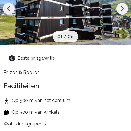
Schoolvakanties
Aanbiedingen
01
/
08
Groepsreis wintersport
Beste prijsgarantie
Dutch (NL)
Prijzen & Boeken
Faciliteiten
Op 500 m van het centrum
Op 500 m van winkels
Wat is inbegrepen