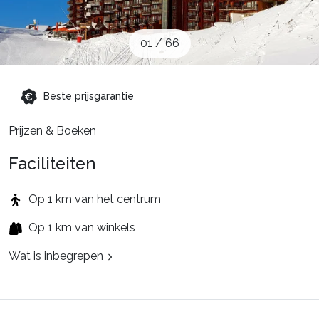
Schoolvakanties
01
/
66
Aanbiedingen
Beste prijsgarantie
Groepsreis wintersport
Prijzen & Boeken
Faciliteiten
Dutch (NL)
Op 1 km van het centrum
Op 1 km van winkels
Wat is inbegrepen