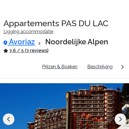
Appartements PAS DU LAC
Reispakketten
Ligging accommodatie
Avoriaz
Noordelijke Alpen
🚆Nachttrein
3.6 / 5 (3 reviews)
Pluspunten
Prijzen & Boeken
Beschrijving
Dor
Accommodaties
Events
Top skigebieden