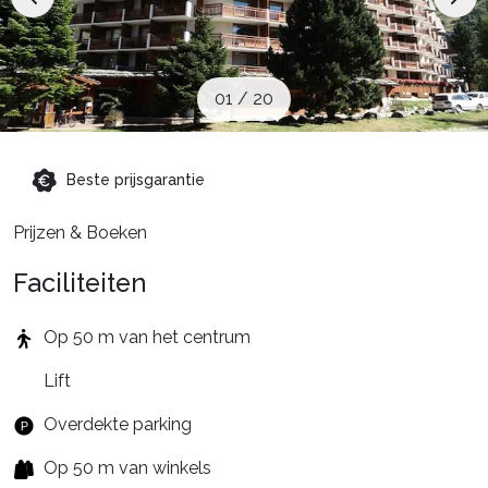
Schoolvakanties
Aanbiedingen
01
/
20
Groepsreis wintersport
Beste prijsgarantie
Prijzen & Boeken
Dutch (NL)
Faciliteiten
Op 50 m van het centrum
Lift
Overdekte parking
Op 50 m van winkels