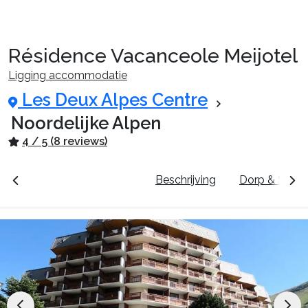
Résidence Vacanceole Meijotel
Reispakketten
Ligging accommodatie
Les Deux Alpes Centre
🚆Nachttrein
Noordelijke Alpen
4 / 5 (8 reviews)
Accommodaties
unten
Prijzen & Boeken
Beschrijving
Dorp & Skige
Events
Top skigebieden