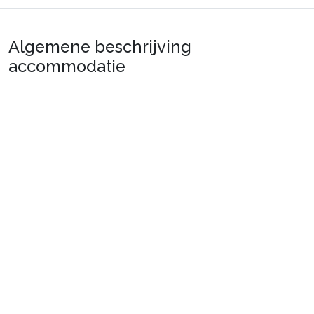
Algemene beschrijving
accommodatie
UW WONING
Deze woning is gelegen in Mottaret in de wijk Laitelet
met toegang tot de pistes voor de woning en dicht bij
de winkels.
Meer informatie
Situatie
: Stadscentrum op 500 m. Winkels op 300 m.
ESF op 500 m. Pistes op 100 m.
Particulier appartement
: Comfortabele en goed
uitgeruste appartementen