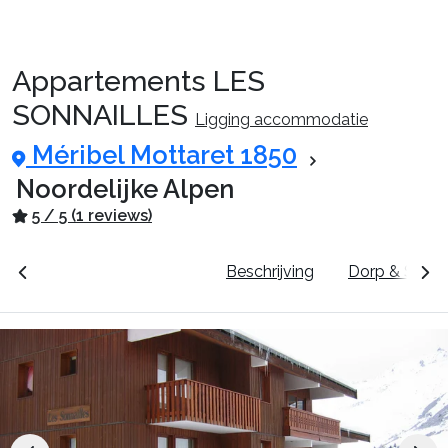
Appartements LES
Reispakketten
SONNAILLES
Ligging accommodatie
Méribel Mottaret 1850
🚆Nachttrein
Noordelijke Alpen
5 / 5 (1 reviews)
Accommodaties
unten
Prijzen & Boeken
Beschrijving
Dorp & Skigeb
Events
Top skigebieden