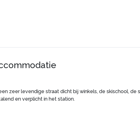
accommodatie
n zeer levendige straat dicht bij winkels, de skischool, de s
lend en verplicht in het station.
le en goed uitgeruste appartementen