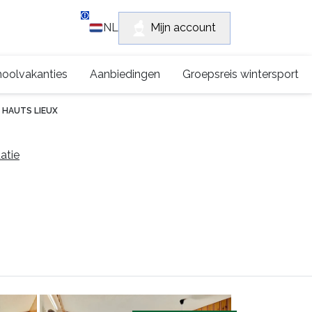
Klantensupport
Mijn account
NL
+315 0222 2672
oolvakanties
Aanbiedingen
Groepsreis wintersport
 HAUTS LIEUX
atie