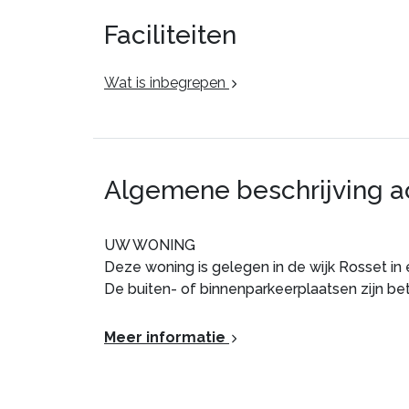
Faciliteiten
Wat is inbegrepen
Algemene beschrijving 
UW WONING
Deze woning is gelegen in de wijk Rosset in ee
De buiten- of binnenparkeerplaatsen zijn beta
Situatie
: Pistes op 50 m.
Meer informatie
Appartement van particulier
: Comfortabe