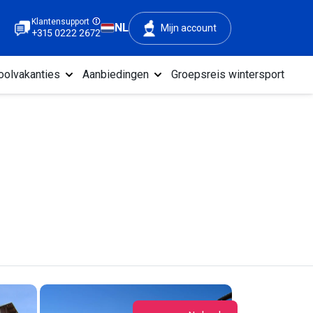
Klantensupport
NL
Mijn account
+315 0222 2672
oolvakanties
Aanbiedingen
Groepsreis wintersport