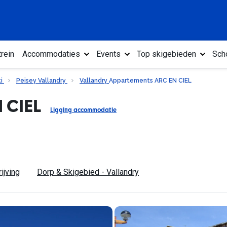
rein
Accommodaties
Events
Top skigebieden
Sch
ki
Peisey Vallandry
Vallandry
Appartements ARC EN CIEL
 CIEL
Ligging accommodatie
ijving
Dorp & Skigebied - Vallandry