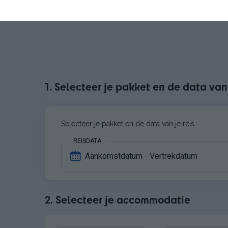
1. Selecteer je pakket en de data van 
Selecteer je pakket en de data van je reis
REISDATA
Aankomstdatum - Vertrekdatum
2. Selecteer je accommodatie