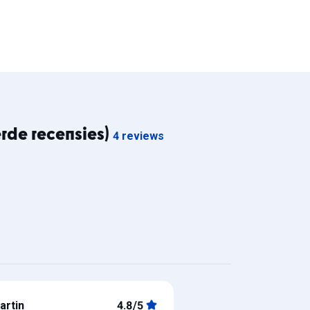
erde recensies)
4 reviews
artin
4.8/5
G.
cyrille