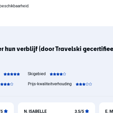
beschikbaarheid.
hun verblijf (door Travelski gecertifie
Skigebied
Prijs-kwaliteitverhouding
/5
N.
ISABELLE
3.5/5
E.
M