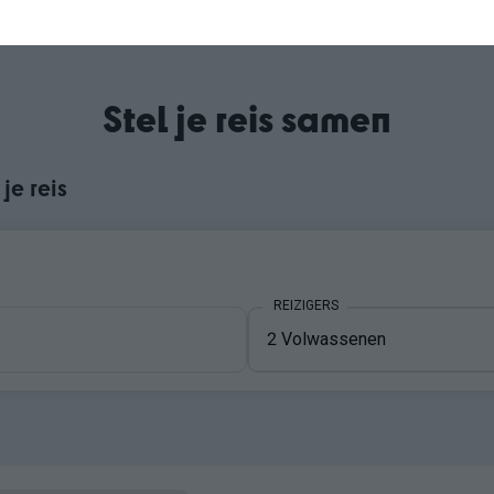
Stel je reis samen
je reis
REIZIGERS
REIZIGERS
2
Volwassenen