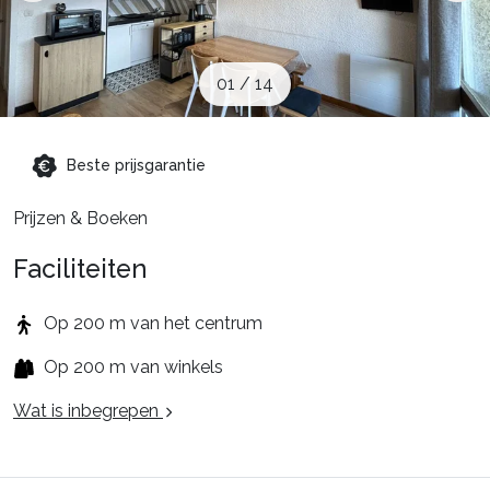
🚆Nachttrein
01
/
14
Accommodaties
Beste prijsgarantie
Events
Prijzen & Boeken
Faciliteiten
Top skigebieden
Op 200 m van het centrum
Schoolvakanties
Op 200 m van winkels
Wat is inbegrepen
Aanbiedingen