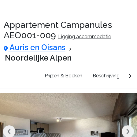
Appartement Campanules
AEO001-009
Ligging accommodatie
Auris en Oisans
Noordelijke Alpen
Pluspunten
Prijzen & Boeken
Beschrijving
Dor
Reispakketten