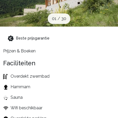
Schoolvakanties
01
/
30
Aanbiedingen
Beste prijsgarantie
Groepsreis wintersport
Prijzen & Boeken
Faciliteiten
Dutch (NL)
Overdekt zwembad
Hammam
Sauna
Wifi beschikbaar