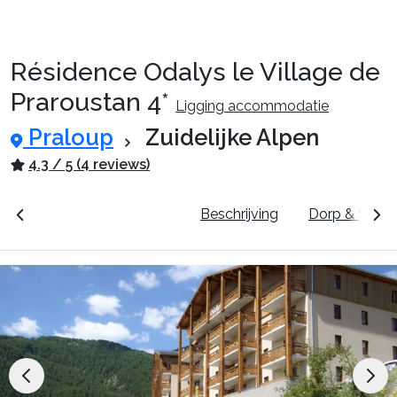
Résidence Odalys le Village de
Reispakketten
Praroustan 4*
Ligging accommodatie
Praloup
Zuidelijke Alpen
🚆Nachttrein
4.3 / 5 (4 reviews)
Accommodaties
unten
Prijzen & Boeken
Beschrijving
Dorp & Skigeb
Events
Top skigebieden