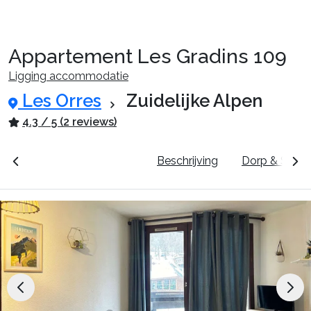
Appartement Les Gradins 109
Reispakketten
Ligging accommodatie
Les Orres
Zuidelijke Alpen
🚆Nachttrein
4.3 / 5 (2 reviews)
unten
Prijzen & Boeken
Beschrijving
Dorp & Skigeb
Accommodaties
Events
Top skigebieden