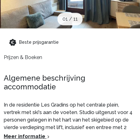
Schoolvakanties
01
/
11
Aanbiedingen
Beste prijsgarantie
Groepsreis wintersport
Prijzen & Boeken
Dutch (NL)
Algemene beschrijving
accommodatie
In de residentie Les Gradins op het centrale plein,
vertrek met ski's aan de voeten. Studio uitgerust voor 4
personen gelegen in het hart van het skigebied op de
vierde verdieping met lift, inclusief een entree met 2
stapelbedden van 1 plaats, een woonkamer met 1
Meer informatie