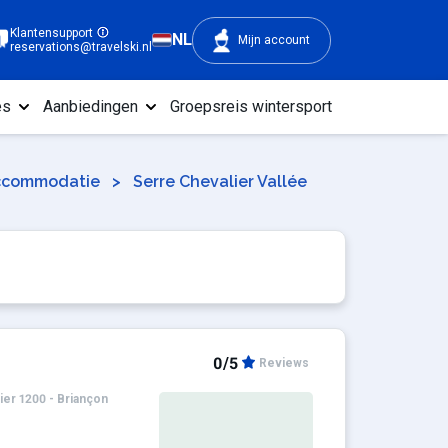
Klantensupport
NL
Mijn account
reservations@travelski.nl
es
Aanbiedingen
Groepsreis wintersport
accommodatie
>
Serre Chevalier Vallée
0/5
Reviews
ier 1200 - Briançon