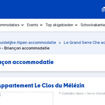
ommodaties
Events
Top skigebieden
Schoolvakanti
uidelijke Alpen accommodatie
>
Le Grand Serre Che 
00 - Briançon accommodatie
iançon accommodatie
Appartement Le Clos du Mélézin
Zuidelijke Alpen
>
Serre Cheval